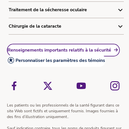
Traitement de la myopie
Politique relative aux témoins
Qu’est-ce que la correction de la vision au laser?
Traitement de la sécheresse oculaire
ACUVUEᴹᴰ Abilitiᴹᴰ 1-jour
Plan du site
Traitement laser de la vision
ACUVUEᴹᴰ Abilitiᴹᴰ nuit
Qu’est-ce que la sécheresse oculaire?
Chirurgie de la cataracte
Ressources
Ressources
Traitement de la sécheresse oculaire
Jeu-questionnaire Quiz sur la myopie
Qu'est-ce qu'une cataracte?
Ressources
Renseignements importants relatifs à la sécurité
Traitement de la cataracte
Ressources
Personnaliser les paramètres des témoins
Simulateur de vision
Les patients ou les professionnels de la santé figurant dans ce
site Web sont fictifs et uniquement fournis. Images fournies à
des fins d’illustration uniquement..
Sauf indication contraire, tous les noms de produits figurant sur