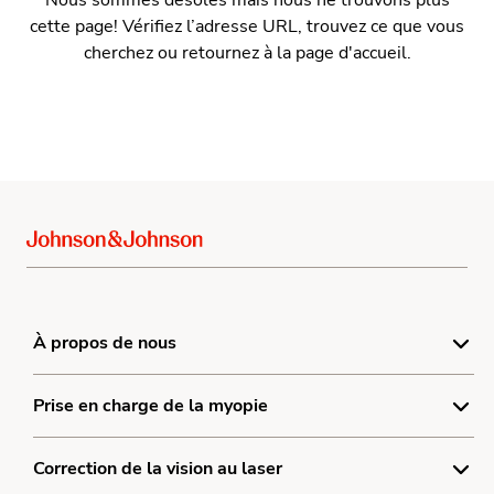
cette page! Vérifiez l’adresse URL, trouvez ce que vous
cherchez ou retournez à
la page d'accueil
.
À propos de nous
Centre de réclamation sur les produits
Prise en charge de la myopie
Conditions générales
Qu’est-ce que la myopie?
Correction de la vision au laser
Politique de confidentialité