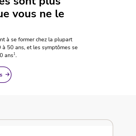
es sont plus
ue vous ne le
t à se former chez la plupart
0 à 50 ans, et les symptômes se
70 ans
1
.
s