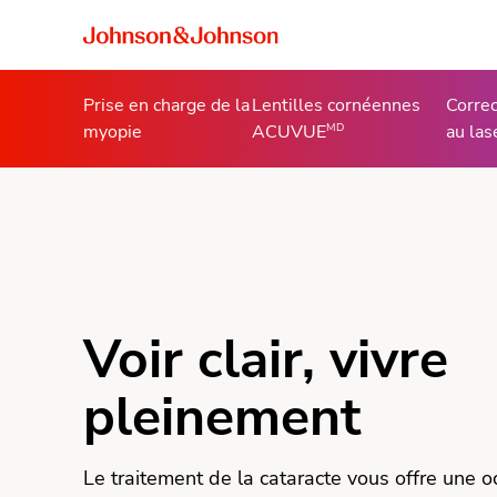
Prise en charge de la
Lentilles cornéennes
Correc
MD
myopie
ACUVUE
au las
Voir clair, vivre
pleinement
Le traitement de la cataracte vous offre une 