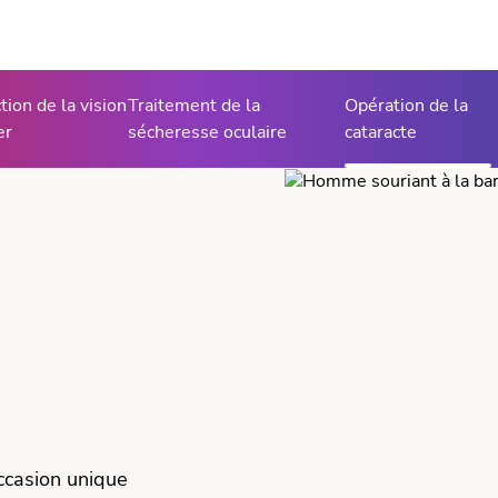
tion de la vision
Traitement de la
Opération de la
er
sécheresse oculaire
cataracte
occasion unique