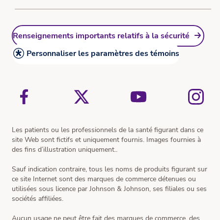
Ressources
Traitement de la sécheresse oculaire
Jeu-questionnaire Quiz sur la myopie
Qu'est-ce qu'une cataracte?
Ressources
Renseignements importants relatifs à la sécurité
Traitement de la cataracte
Ressources
Personnaliser les paramètres des témoins
Simulateur de vision
Les patients ou les professionnels de la santé figurant dans ce
site Web sont fictifs et uniquement fournis. Images fournies à
des fins d’illustration uniquement..
Sauf indication contraire, tous les noms de produits figurant sur
ce site Internet sont des marques de commerce détenues ou
utilisées sous licence par Johnson & Johnson, ses filiales ou ses
sociétés affiliées.
Aucun usage ne peut être fait des marques de commerce, des