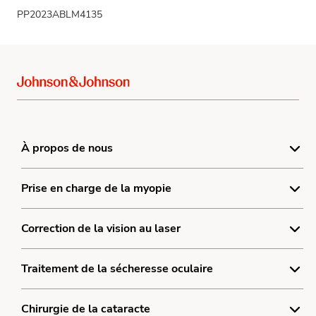
PP2023ABLM4135
À propos de nous
Centre de réclamation sur les produits
Prise en charge de la myopie
Conditions générales
Qu’est-ce que la myopie?
Correction de la vision au laser
Politique de confidentialité
Traitement de la myopie
Politique relative aux témoins
Qu’est-ce que la correction de la vision au laser?
Traitement de la sécheresse oculaire
ACUVUEᴹᴰ Abilitiᴹᴰ 1-jour
Plan du site
Traitement laser de la vision
ACUVUEᴹᴰ Abilitiᴹᴰ nuit
Qu’est-ce que la sécheresse oculaire?
Chirurgie de la cataracte
Ressources