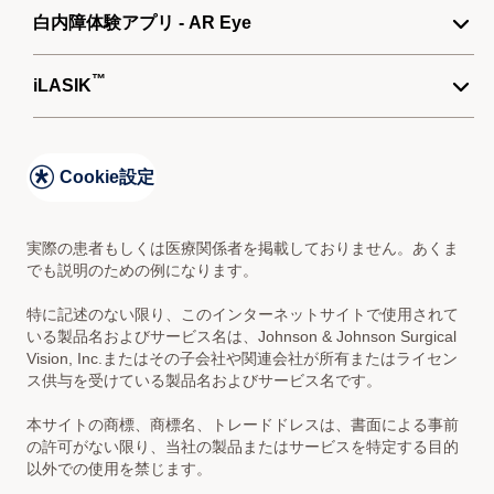
白内障のぎもん
白内障体験アプリ - AR Eye
プライバシーポリシー
白内障について
クッキーポリシー
™
白内障体験アプリ - AR Eye
iLASIK
眼内レンズについて
サイトマップ
白内障体験アプリ - AR Eye ご利用規約
多焦点眼内レンズについて
™
iLASIK
手術と保険について
Cookie設定
目の基礎知識
わかりやすい動画で解説
レーシック
™
実際の患者もしくは医療関係者を掲載しておりません。あくま
iLASIK
でも説明のための例になります。
レーシックQ&A
特に記述のない限り、このインターネットサイトで使用されて
わかりやすい動画で解説
いる製品名およびサービス名は、Johnson & Johnson Surgical
Vision, Inc.またはその子会社や関連会社が所有またはライセン
ス供与を受けている製品名およびサービス名です。
本サイトの商標、商標名、トレードドレスは、書面による事前
の許可がない限り、当社の製品またはサービスを特定する目的
以外での使用を禁じます。