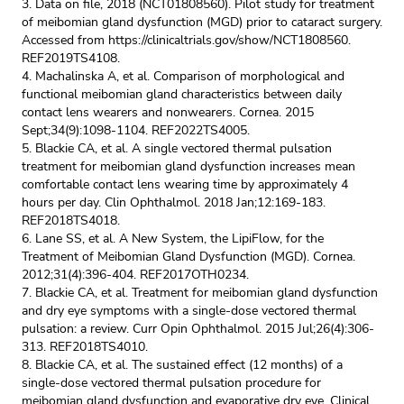
3. Data on file, 2018 (NCT01808560). Pilot study for treatment
of meibomian gland dysfunction (MGD) prior to cataract surgery.
Accessed from https://clinicaltrials.gov/show/NCT1808560.
REF2019TS4108.
4. Machalinska A, et al. Comparison of morphological and
functional meibomian gland characteristics between daily
contact lens wearers and nonwearers. Cornea. 2015
Sept;34(9):1098-1104. REF2022TS4005.
5. Blackie CA, et al. A single vectored thermal pulsation
treatment for meibomian gland dysfunction increases mean
comfortable contact lens wearing time by approximately 4
hours per day. Clin Ophthalmol. 2018 Jan;12:169-183.
REF2018TS4018.
6. Lane SS, et al. A New System, the LipiFlow, for the
Treatment of Meibomian Gland Dysfunction (MGD). Cornea.
2012;31(4):396-404. REF2017OTH0234.
7. Blackie CA, et al. Treatment for meibomian gland dysfunction
and dry eye symptoms with a single-dose vectored thermal
pulsation: a review. Curr Opin Ophthalmol. 2015 Jul;26(4):306-
313. REF2018TS4010.
8. Blackie CA, et al. The sustained effect (12 months) of a
single-dose vectored thermal pulsation procedure for
meibomian gland dysfunction and evaporative dry eye. Clinical