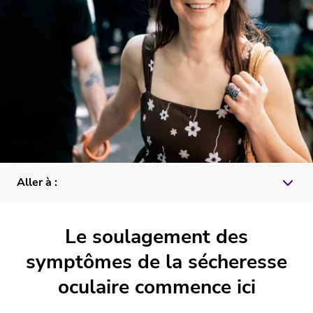
Aller à :
Considérations particulières
Le soulagement des
Traitement
symptômes de la sécheresse
oculaire commence ici
Post-traitement