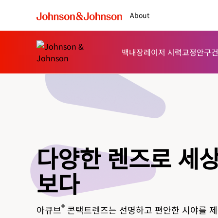
About
백내장
레이저 시력교정
안구
다양한 렌즈로 세
보다
®
아큐브
콘택트렌즈는 선명하고 편안한 시야를 제